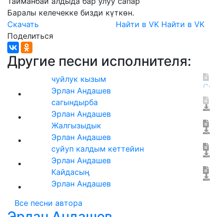
Тайманбай
алдыда
бар
улуу
сапар
Баралы
келечекке
бизди
күткөн.
Скачать
Найти в VK
Найти в VK
Поделиться
Другие песни исполнителя:
чуйлук кызым
Эрлан Андашев
сагындырба
Эрлан Андашев
Жалгызыдык
Эрлан Андашев
суйуп калдым кеттейин
Эрлан Андашев
Кайдасың
Эрлан Андашев
Все песни автора
Эрлан Андашев