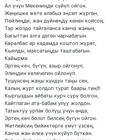
Ал
үчүн
Мекениңди
сүйүп
ойгон.
Жеңишке
жете
алабыз
эңсеп
жүргөн,
Пейлиңди,
жан
дүйнөңдү
кенен
койсоң.
Тар
жолдо
тайгаланса
канча
жаның,
Багыттан
алга
деген
чарчабагын.
Көралбас
ар
кадамда
коштоп
жүрөт,
Кыялды,
максатыңды
таштабагын.
Кайырма:
Эртең
кеч,
бүгүн,
азыр
ойгонуп,
Элиңдин
келечегин
ойлонуп.
Түшүнсөң
жаңы
күндүн
таңы
сен,
Калың
журт
колдоп
турат
баары
тең!!!
Кыргыздын
айбаты
курч
сүрү
болгон,
Кайтпаган
ата-бабам
улуу
жолдон.
Татыктуу
урпак
болуш
үчүн
анда,
Эртең
кеч
болот
билсең
бүгүн
ойгон.
Жетпейсиң
бийиктерге
үмүт
үзсөң,
Канча
жан
өлкө
үчүн
күйүп
бүткөн.