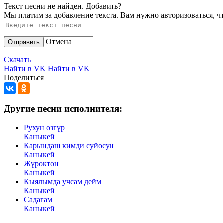
Текст песни не найден.
Добавить?
Мы платим за добавление текста. Вам нужно авторизоваться, ч
Отмена
Отправить
Скачать
Найти в VK
Найти в VK
Поделиться
Другие песни исполнителя:
Рухун өзгүр
Каныкей
Карындаш кимди суйосун
Каныкей
Жүрөктөн
Каныкей
Кыялымда учсам дейм
Каныкей
Садагам
Каныкей