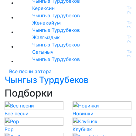
Чынгыз Турдубеков
Керексин
Чынгыз Турдубеков
Жөнөкөйүм
Чынгыз Турдубеков
Жалгыздык
Чынгыз Турдубеков
Сагыныч
Чынгыз Турдубеков
Все песни автора
Чынгыз Турдубеков
Подборки
Все песни
Новинки
Pop
Клубняк