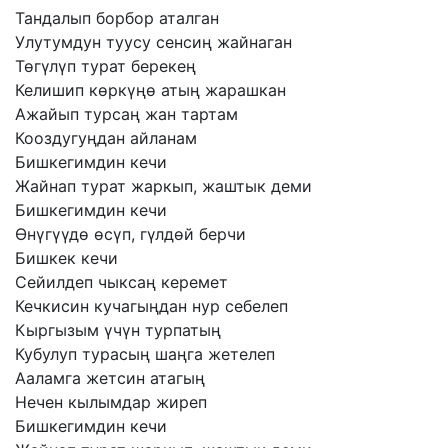
Тандалып
борбор
аталган
Улутумдун
туусу
сенсиң
жайнаган
Төгүлүп
турат
берекең
Келишип
көркүңө
атың
жарашкан
Ажайып
турсаң
жан
тартам
Кооздугуңдан
айланам
Бишкегимдин
кечи
Жайнап
турат
жаркып,
жаштык
деми
Бишкегимдин
кечи
Өнүгүүдө
өсүп,
гүлдөй
берчи
Бишкек
кечи
Сейилдеп
чыксаң
керемет
Кечкисин
кучагыңдан
нур
себелеп
Кыргызым
үчүн
турпатың
Кубулуп
турасың
шаңга
жетелеп
Ааламга
жетсин
атагың
Нечен
кылымдар
жиреп
Бишкегимдин
кечи