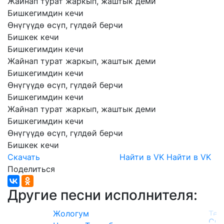
Жайнап
турат
жаркып,
жаштык
деми
Бишкегимдин
кечи
Өнүгүүдө
өсүп,
гүлдөй
берчи
Бишкек
кечи
Бишкегимдин
кечи
Жайнап
турат
жаркып,
жаштык
деми
Бишкегимдин
кечи
Өнүгүүдө
өсүп,
гүлдөй
берчи
Бишкегимдин
кечи
Жайнап
турат
жаркып,
жаштык
деми
Бишкегимдин
кечи
Өнүгүүдө
өсүп,
гүлдөй
берчи
Бишкек
кечи
Скачать
Найти в VK
Найти в VK
Поделиться
Другие песни исполнителя:
Жологум