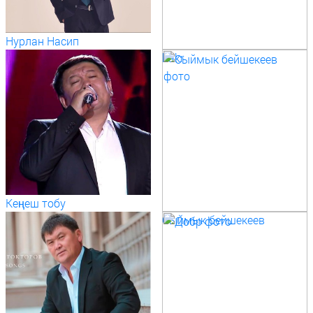
Нурлан Насип
bakr
Кеңеш тобу
Сыймык бейшекеев