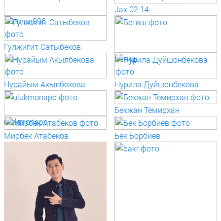
Jax 02.14
freeman996
Гулжигит Сатыбеков
Бегиш
Нурайым Акылбекова
Нурила Дуйшонбекова
Бекжан Темирхан
ulukmonapo
Мирбек Атабеков
Бек Борбиев