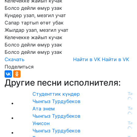
Келечекке
жайып
кучак
Болсо
дейли
өмүр
узак
Күндөр
узап,
мезгил
учат
Сапар
тартып
өтөт
убак
Жылдар
узап,
мезгил
учат
Келечекке
жайып
кучак
Болсо
дейли
өмүр
узак
Болсо
дейли
өмүр
узак
Скачать
Найти в VK
Найти в VK
Поделиться
Другие песни исполнителя:
Студенттик күндөр
Чынгыз Турдубеков
Ата энем
Чынгыз Турдубеков
Унисон
Чынгыз Турдубеков