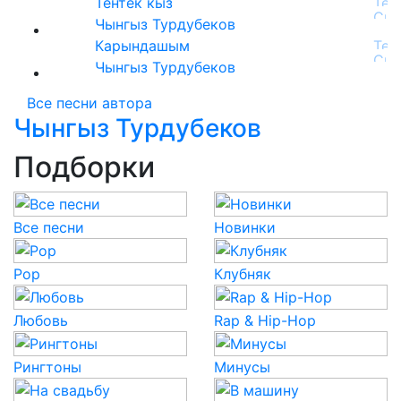
Тентек кыз
Чынгыз Турдубеков
Карындашым
Чынгыз Турдубеков
Все песни автора
Чынгыз Турдубеков
Подборки
Все песни
Новинки
Pop
Клубняк
Любовь
Rap & Hip-Hop
Рингтоны
Минусы