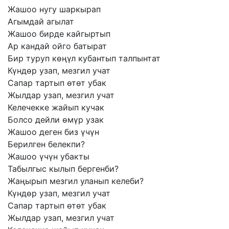
Жашоо
нугу
шаркырап
Агымдай
агылат
Жашоо
бирде
кайгыртып
Ар
кандай
ойго
батырат
Бир
туруп
көңүл
кубантып
талпынтат
Күндөр
узап,
мезгил
учат
Сапар
тартып
өтөт
убак
Жылдар
узап,
мезгил
учат
Келечекке
жайып
кучак
Болсо
дейли
өмүр
узак
Жашоо
деген
биз
үчүн
Берилген
белекпи?
Жашоо
үчүн
убакты
Табылгыс
кылып
бергенби?
Жаңырып
мезгил
уланып
келеби?
Күндөр
узап,
мезгил
учат
Сапар
тартып
өтөт
убак
Жылдар
узап,
мезгил
учат