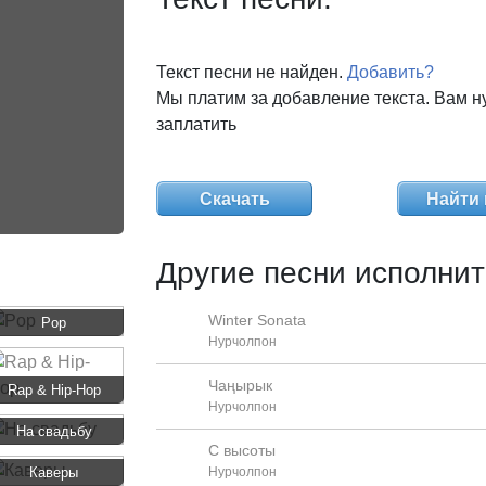
Текст песни не найден.
Добавить?
Мы платим за добавление текста. Вам н
заплатить
Скачать
Найти 
Другие песни исполнит
Winter Sonata
Pop
Нурчолпон
Чаңырык
Rap & Hip-Hop
Нурчолпон
На свадьбу
С высоты
Каверы
Нурчолпон