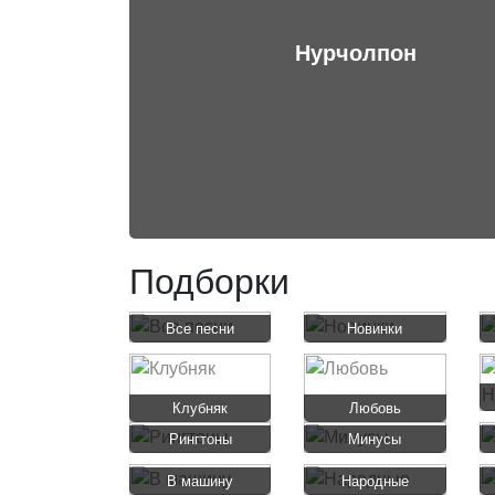
Нурчолпон
Подборки
Все песни
Новинки
Клубняк
Любовь
Рингтоны
Минусы
В машину
Народные