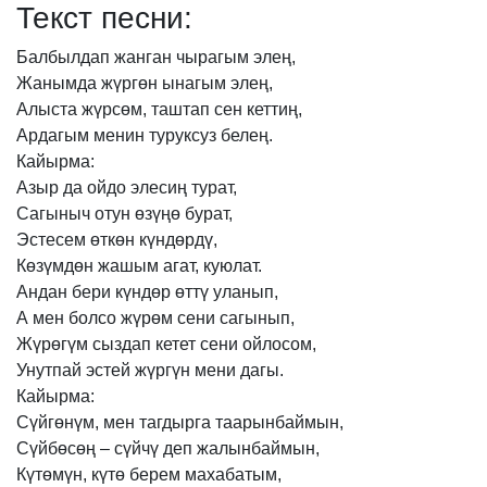
Текст песни:
Балбылдап
жанган
чырагым
элең,
Жанымда
жүргөн
ынагым
элең,
Алыста
жүрсөм,
таштап
сен
кеттиң,
Ардагым
менин
туруксуз
белең.
Кайырма:
Азыр
да
ойдо
элесиң
турат,
Сагыныч
отун
өзүңө
бурат,
Эстесем
өткөн
күндөрдү,
Көзүмдөн
жашым
агат,
куюлат.
Андан
бери
күндөр
өттү
уланып,
А
мен
болсо
жүрөм
сени
сагынып,
Жүрөгүм
сыздап
кетет
сени
ойлосом,
Унутпай
эстей
жүргүн
мени
дагы.
Кайырма:
Сүйгөнүм,
мен
тагдырга
таарынбаймын,
Сүйбөсөң
–
сүйчү
деп
жалынбаймын,
Күтөмүн,
күтө
берем
махабатым,