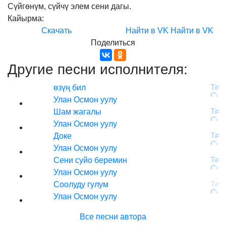
Сүйгөнүм,
сүйчү
элем
сени
дагы.
Кайырма:
Скачать
Найти в VK
Найти в VK
Поделиться
Другие песни исполнителя:
өзүң бил
Улан Осмон уулу
Шам жагалы
Улан Осмон уулу
Доке
Улан Осмон уулу
Сени суйо беремин
Улан Осмон уулу
Соолуду гулум
Улан Осмон уулу
Все песни автора