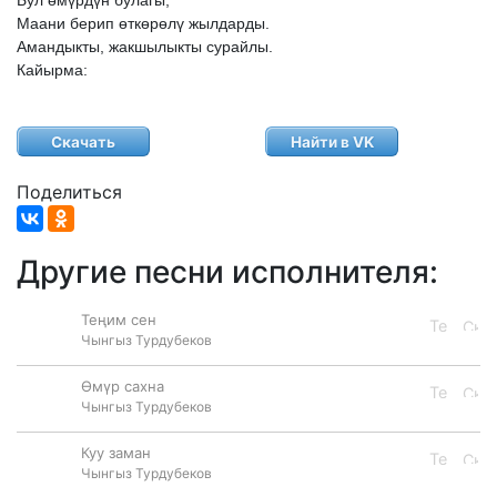
Бул
өмүрдүн
булагы,
Маани
берип
өткөрөлү
жылдарды.
Амандыкты,
жакшылыкты
сурайлы.
Кайырма:
Скачать
Найти в VK
Поделиться
Другие песни исполнителя:
Теңим сен
Чынгыз Турдубеков
Өмүр сахна
Чынгыз Турдубеков
Куу заман
Чынгыз Турдубеков