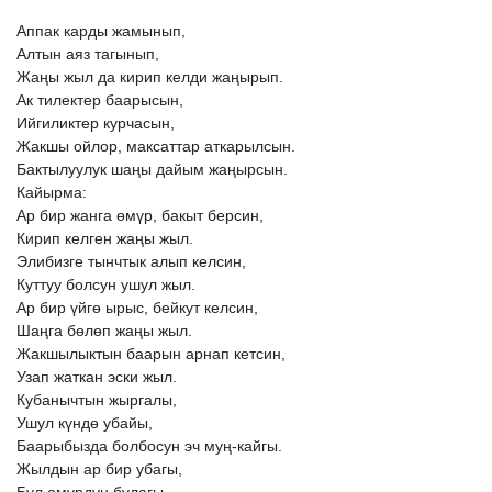
Аппак
карды
жамынып,
Алтын
аяз
тагынып,
Жаңы
жыл
да
кирип
келди
жаңырып.
Ак
тилектер
баарысын,
Ийгиликтер
курчасын,
Жакшы
ойлор,
максаттар
аткарылсын.
Бактылуулук
шаңы
дайым
жаңырсын.
Кайырма:
Ар
бир
жанга
өмүр,
бакыт
берсин,
Кирип
келген
жаңы
жыл.
Элибизге
тынчтык
алып
келсин,
Куттуу
болсун
ушул
жыл.
Ар
бир
үйгө
ырыс,
бейкут
келсин,
Шаңга
бөлөп
жаңы
жыл.
Жакшылыктын
баарын
арнап
кетсин,
Узап
жаткан
эски
жыл.
Кубанычтын
жыргалы,
Ушул
күндө
убайы,
Баарыбызда
болбосун
эч
муң-кайгы.
Жылдын
ар
бир
убагы,