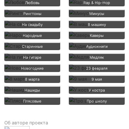
Любовь
Rap & Hip-Hop
Рингтоны
Минусы
На свадьбу
В машину
Народные
Каверы
Старинные
Аудиокниги
На гитаре
Медляк
Новогодние
23 февраля
8 марта
9 мая
Нашиды
У костра
Плясовые
Про школу
Об авторе проекта