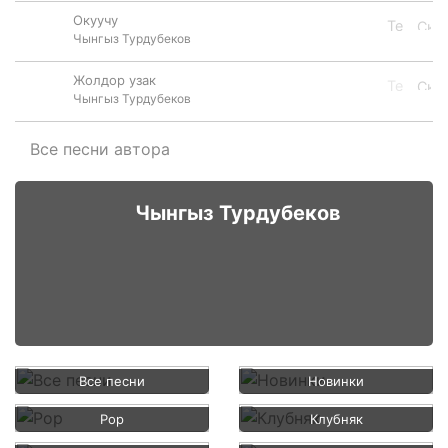
Окуучу
Чынгыз Турдубеков
Жолдор узак
Чынгыз Турдубеков
Все песни автора
Чынгыз Турдубеков
Все песни
Новинки
Pop
Клубняк