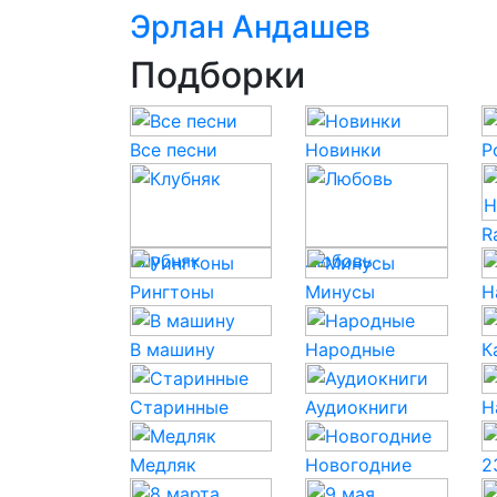
Эрлан Андашев
Подборки
Все песни
Новинки
P
R
Клубняк
Любовь
Рингтоны
Минусы
Н
В машину
Народные
К
Старинные
Аудиокниги
Н
Медляк
Новогодние
2