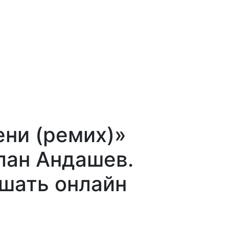
ени (ремих)»
лан Андашев.
ушать онлайн