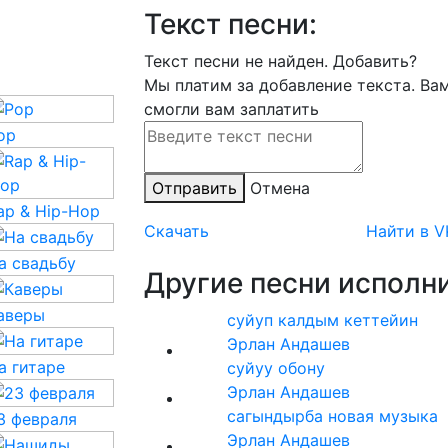
Текст песни:
Текст песни не найден.
Добавить?
Мы платим за добавление текста. Ва
смогли вам заплатить
op
Отправить
Отмена
ap & Hip-Hop
Скачать
Найти в V
а свадьбу
Другие песни исполни
аверы
суйуп калдым кеттейин
Эрлан Андашев
а гитаре
суйуу обону
Эрлан Андашев
сагындырба новая музыка
3 февраля
Эрлан Андашев