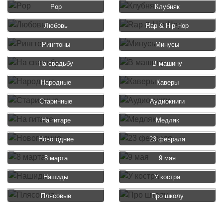
Pop
Клубняк
Любовь
Rap & Hip-Hop
Рингтоны
Минусы
На свадьбу
В машину
Народные
Каверы
Старинные
Аудиокниги
На гитаре
Медляк
Новогодние
23 февраля
8 марта
9 мая
Нашиды
У костра
Плясовые
Про школу