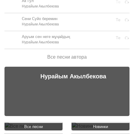
Ак Гул
Нурайым Акылбекова
Сени Суйо беремин
Нурайым Акылбекова
Аруым сен неге мұңайдың
Нурайым Акылбекова
Все песни автора
Нурайым Акылбекова
Все песни
Новинки