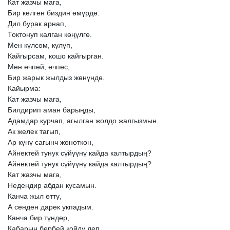
Кат
жазчы
мага,
Бир
келген
биздин
өмүрдө.
Дил
бурак
арнап,
Токтонуп
калган
көңүлгө.
Мен
күлсөм,
күлүп,
Кайгырсам,
кошо
кайгырган.
Мен
өчпөй,
өчпөс,
Бир
жарык
жылдыз
жөнүндө.
Кайырма:
Кат
жазчы
мага,
Билдирип
аман
барыңды,
Адамдар
курчап,
агылган
жолдо
жалгызмын.
Ак
желек
тагып,
Ар
күнү
сагынч
жөнөткөн,
Айнектей
тунук
сүйүүнү
кайда
калтырдың?
Айнектей
тунук
сүйүүнү
кайда
калтырдың?
Кат
жазчы
мага,
Недендир
абдан
кусамын.
Канча
жыл
өттү,
А
сенден
дарек
укпадым.
Канча
бир
түндөр,
Кабарың
бербей
койду
деп