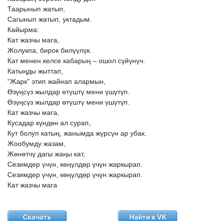
Таарынып
жатып,
Сагынып
жатып,
уктадым.
Кайырма:
Кат
жазчы
мага,
Жолукпа,
бирок
билүүлүк.
Кат
менен
келсе
кабарың
–
ошол
сүйүнүч.
Катыңды
жыттап,
“Жарк”
этип
жайнап
алармын,
Өзүңсүз
жылдар
өтүштү
мени
үшүтүп.
Өзүңсүз
жылдар
өтүштү
мени
үшүтүп.
Кат
жазчы
мага,
Кусадар
күндөн
ал
сурап,
Кут
болуп
катың,
жанымда
жүрсүн
ар
убак.
Жообумду
жазам,
Жөнөтчү
дагы
жаңы
кат,
Сезимдер
үчүн,
көңүлдөр
үчүн
жаркырап.
Сезимдер
үчүн,
көңүлдөр
үчүн
жаркырап.
Кат
жазчы
мага
Скачать
Найти в VK