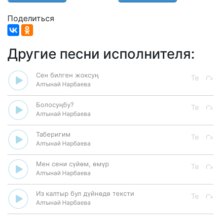
Поделиться
Другие песни исполнителя:
Сен билген жоксуң
Алтынай Нарбаева
Болосуңбу?
Алтынай Нарбаева
Таберигим
Алтынай Нарбаева
Мен сени сүйөм, өмүр
Алтынай Нарбаева
Из калтыр бул дүйнөдө тексти
Алтынай Нарбаева